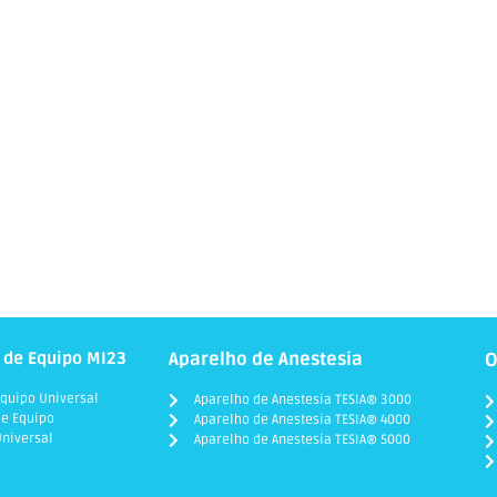
 de Equipo MI23
Aparelho de Anestesia
O
quipo Universal
Aparelho de Anestesia TESIA® 3000
e Equipo
Aparelho de Anestesia TESIA® 4000
niversal
Aparelho de Anestesia TESIA® 5000