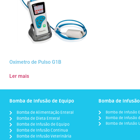
Oxímetro de Pulso G1B
Ler mais
Bomba de Infusão de Equipo
Bomba de Infusão
Bomba de Alimentação Enteral
Bomba de Infusão E
Bomba de Infusão d
Bomba de Dieta Enteral
Bomba de Infusão U
Bomba de Infusão de Equipo
Bomba de Infusão Continua
Bomba de Infusão Veterinária