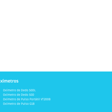
xímetros
Oxímetro de Dedo 50DL
Oxímetro de Dedo 50D
Oxímetro de Pulso Portátil VT200B
Oxímetro de Pulso G1B