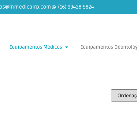
as@mmedicalrp.com
(16) 99428-5824
Equipamentos Médicos
Equipamentos Odontológ