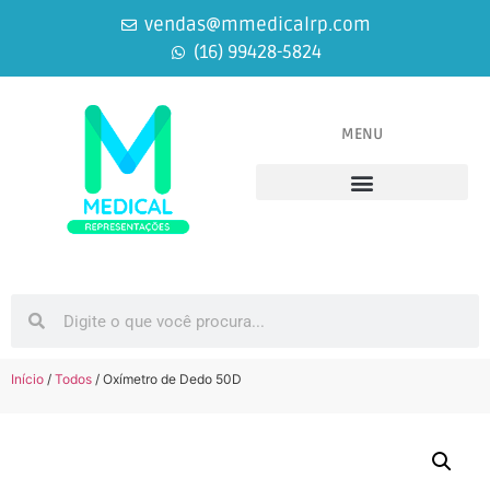
vendas@mmedicalrp.com
(16) 99428-5824
MENU
Equipamentos Médicos
Equipamentos Odontológicos
Início
/
Todos
/ Oxímetro de Dedo 50D