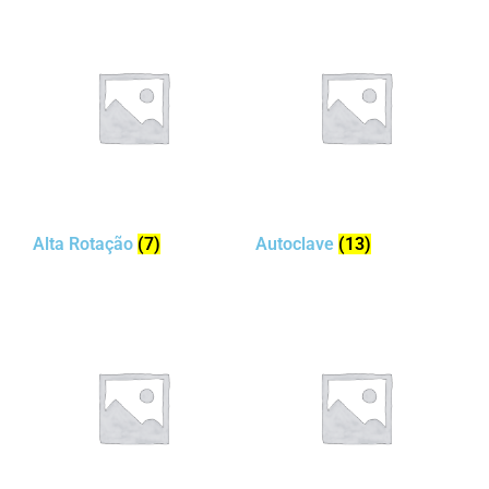
Alta Rotação
(7)
Autoclave
(13)