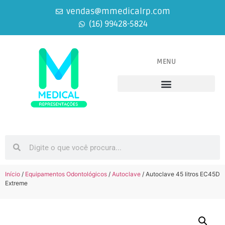
vendas@mmedicalrp.com
(16) 99428-5824
MENU
Equipamentos Médicos
Equipamentos Odontológicos
Início
/
Equipamentos Odontológicos
/
Autoclave
/ Autoclave 45 litros EC45D
Extreme