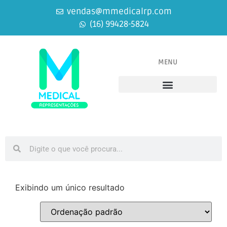
vendas@mmedicalrp.com
(16) 99428-5824
MENU
Equipamentos Médicos
Equipamentos Odontológicos
Exibindo um único resultado