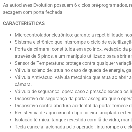
As autoclaves Evolution possuem 6 ciclos pré-programados, r
secagem com porta fechada.
CARACTERÍSTICAS
Microcontrolador eletrônico: garante a repetibilidade nos
Sistema eletrônico que interrompe o ciclo de esterilizaç
Porta da câmara: constituída em aço inox, vedação da po
através de 5 pinos, e um manípulo utilizado para abrir 
Sensor de Temperatura: protege contra qualquer variaçã
Válvula solenoide: atua no caso de queda de energia, ga
Válvula Antivácuo: válvula mecânica que atua ao abrir a
câmara.
Válvula de segurança: opera caso a pressão exceda os li
Dispositivo de segurança da porta: assegura que o opera
Dispositivo contra abertura acidental da porta: fornece
Resistência de aquecimento tipo coleira: acoplada exte
Isolação térmica: tanque revestido com lã de vidro, ma
Tecla cancela: acionada pelo operador, interrompe o ci