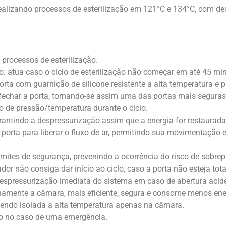
ealizando processos de esterilização em 121°C e 134°C, com d
 processos de esterilização.
ão: atua caso o ciclo de esterilização não começar em até 45 mi
rta com guarnição de silicone resistente a alta temperatura e 
e fechar a porta, tornando-se assim uma das portas mais segura
o de pressão/temperatura durante o ciclo.
rantindo a despressurização assim que a energia for restaurada
 porta para liberar o fluxo de ar, permitindo sua movimentação 
mites de segurança, prevenindo a ocorrência do risco de sobrep
dor não consiga dar início ao ciclo, caso a porta não esteja to
 despressurização imediata do sistema em caso de abertura acide
rnamente a câmara, mais eficiente, segura e consome menos ene
ntendo isolada a alta temperatura apenas na câmara.
clo no caso de uma emergência.