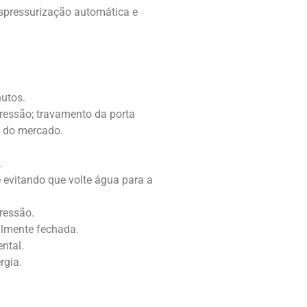
espressurização automática e
nutos.
pressão; travamento da porta
s do mercado.
.
e evitando que volte água para a
ressão.
talmente fechada.
ntal.
rgia.