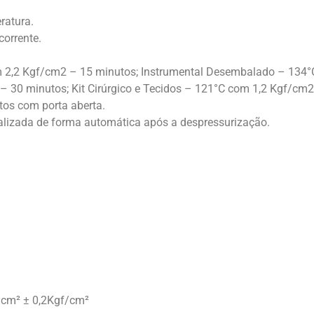
ratura.
corrente.
m 2,2 Kgf/cm2 – 15 minutos; Instrumental Desembalado – 134
– 30 minutos; Kit Cirúrgico e Tecidos – 121°C com 1,2 Kgf/cm2
os com porta aberta.
alizada de forma automática após a despressurização.
/cm² ± 0,2Kgf/cm²