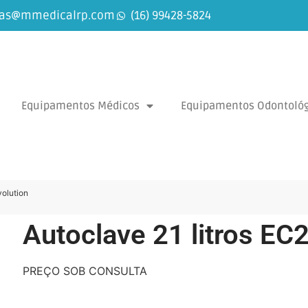
as@mmedicalrp.com
(16) 99428-5824
Equipamentos Médicos
Equipamentos Odontológ
volution
Autoclave 21 litros EC
PREÇO SOB CONSULTA