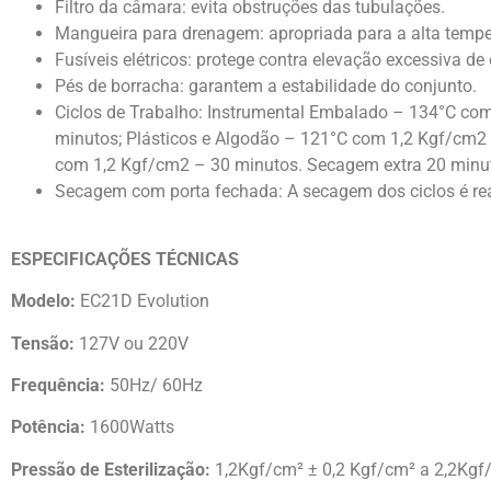
Filtro da câmara: evita obstruções das tubulações.
Mangueira para drenagem: apropriada para a alta tempe
Fusíveis elétricos: protege contra elevação excessiva de 
Pés de borracha: garantem a estabilidade do conjunto.
Ciclos de Trabalho: Instrumental Embalado – 134°C co
minutos; Plásticos e Algodão – 121°C com 1,2 Kgf/cm2 
com 1,2 Kgf/cm2 – 30 minutos. Secagem extra 20 minut
Secagem com porta fechada: A secagem dos ciclos é re
ESPECIFICAÇÕES TÉCNICAS
Modelo:
EC21D Evolution
Tensão:
127V ou 220V
Frequência:
50Hz/ 60Hz
Potência:
1600Watts
Pressão de Esterilização:
1,2Kgf/cm² ± 0,2 Kgf/cm² a 2,2Kgf