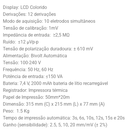
Display: LCD Colorido
Derivações: 12 derivações
Modo de aquisição: 10 eletrodos simultâneos
Tensão de calibração: 1mV
Impedância de entrada: ≥2,5 MΩ
Ruído: ≤12 μVp-p
Tensão de polarização duradoura: ± 610 mV
Alimentação: Bivolt Automática
Tensão: 100-240 V
Frequência: 50 Hz, 60 Hz
Potência de entrada: ≤150 VA
Bateria: 7,4 V, 2000 mAh bateria de lítio recarregável
Registrador: Impressora térmica
Papel de Impressão: 50mm*20m
Dimensão: 315 mm (C) x 215 mm (L) x 77 mm (A)
Peso: 1.5 Kg
Tempo de impressão automática: 3s, 6s, 10s, 12s, 15s e 20s
Ganho (sensibilidade): 2.5, 5, 10, 20 mm/mV (± 2%)