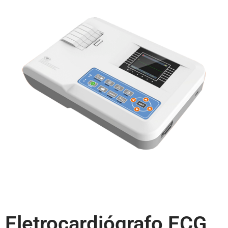
Eletrocardiógrafo ECG