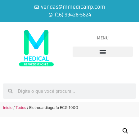
vendas@mmedicalrp.com
(16) 99428-5824
MENU
Equipamentos Médicos
Equipamentos Odontológicos
Início
/
Todos
/ Eletrocardiógrafo ECG 100G