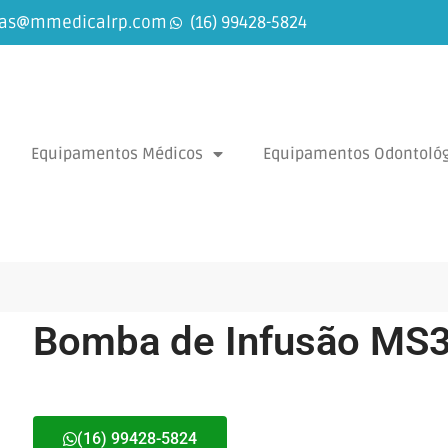
as@mmedicalrp.com
(16) 99428-5824
Equipamentos Médicos
Equipamentos Odontológ
Bomba de Infusão MS
(16) 99428-5824