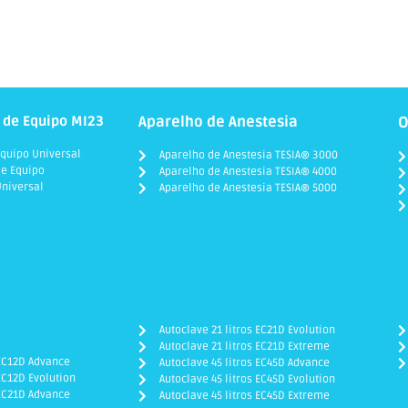
 de Equipo MI23
Aparelho de Anestesia
O
quipo Universal
Aparelho de Anestesia TESIA® 3000
e Equipo
Aparelho de Anestesia TESIA® 4000
niversal
Aparelho de Anestesia TESIA® 5000
Autoclave 21 litros EC21D Evolution
Autoclave 21 litros EC21D Extreme
 EC12D Advance
Autoclave 45 litros EC45D Advance
EC12D Evolution
Autoclave 45 litros EC45D Evolution
 EC21D Advance
Autoclave 45 litros EC45D Extreme