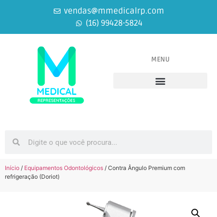
vendas@mmedicalrp.com
(16) 99428-5824
MENU
Equipamentos Médicos
Equipamentos Odontológicos
Início
/
Equipamentos Odontológicos
/ Contra Ângulo Premium com
refrigeração (Doriot)