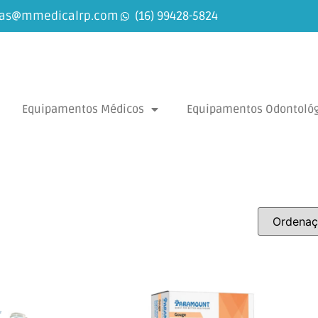
as@mmedicalrp.com
(16) 99428-5824
Equipamentos Médicos
Equipamentos Odontológ