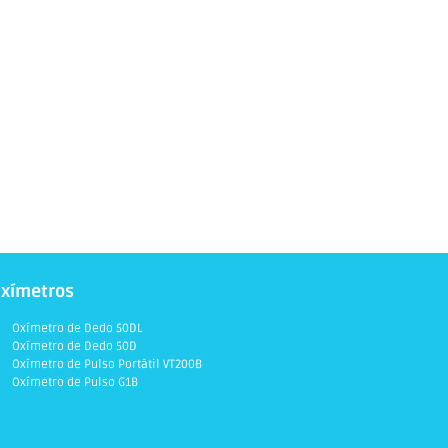
xímetros
Oxímetro de Dedo 50DL
Oxímetro de Dedo 50D
Oxímetro de Pulso Portátil VT200B
Oxímetro de Pulso G1B