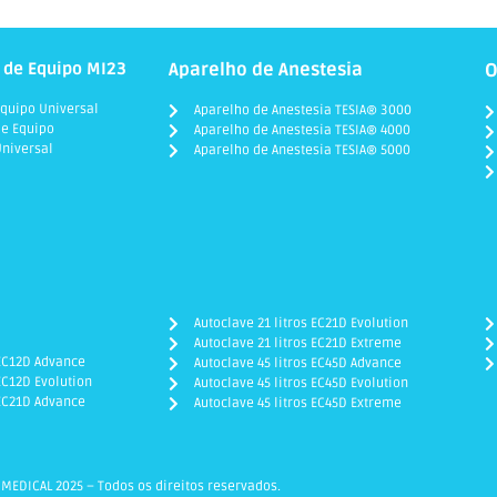
 de Equipo MI23
Aparelho de Anestesia
O
quipo Universal
Aparelho de Anestesia TESIA® 3000
e Equipo
Aparelho de Anestesia TESIA® 4000
niversal
Aparelho de Anestesia TESIA® 5000
Autoclave 21 litros EC21D Evolution
Autoclave 21 litros EC21D Extreme
 EC12D Advance
Autoclave 45 litros EC45D Advance
EC12D Evolution
Autoclave 45 litros EC45D Evolution
 EC21D Advance
Autoclave 45 litros EC45D Extreme
MEDICAL 2025 – Todos os direitos reservados.