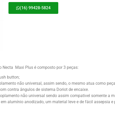
(16) 99428-5824
o Necta Maxi Plus é composto por 3 peças:
sh button;
plamento não universal, assim sendo, o mesmo atua como peça
om contra ângulos de sistema Doriot de encaixe.
coplamento não universal sendo assim compativel somente a 
m alumínio anodizado, um material leve e de fácil assepsia e